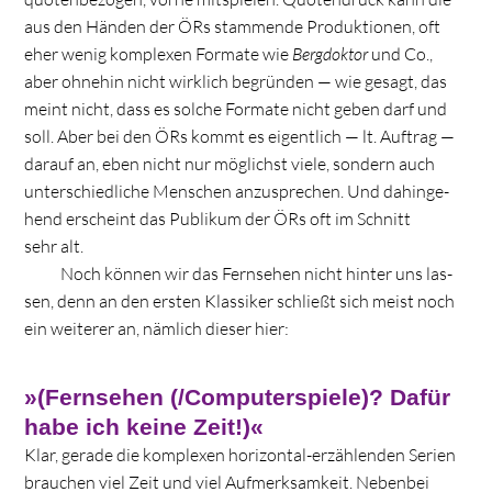
aus den Hän­den der ÖRs stam­mende Pro­duk­tio­nen, oft
eher wenig kom­ple­xen For­mate wie
Berg­dok­tor
und Co.,
aber ohne­hin nicht wirk­lich begrün­den — wie gesagt, das
meint nicht, dass es sol­che For­mate nicht geben darf und
soll. Aber bei den ÖRs kommt es eigent­lich — lt. Auf­trag —
dar­auf an, eben nicht nur mög­lichst viele, son­dern auch
unter­schied­li­che Men­schen anzu­spre­chen. Und dahin­ge­
hend erscheint das Publi­kum der ÖRs oft im Schnitt
sehr alt.
Noch kön­nen wir das Fern­se­hen nicht hin­ter uns las­
sen, denn an den ers­ten Klas­si­ker schließt sich meist noch
ein wei­te­rer an, näm­lich die­ser hier:
»
(Fernsehen (/Computerspiele)?
Dafür
habe ich keine Zeit!)«
Klar, gerade die kom­ple­xen hori­zon­tal-erzäh­len­den Serien
brau­chen viel Zeit und viel Auf­merk­sam­keit. Neben­bei