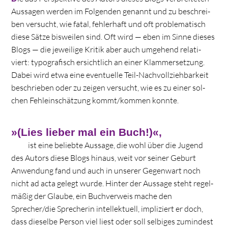
Aus­sa­gen wer­den im Fol­gen­den genannt und zu beschrei­
ben ver­sucht, wie fatal, feh­ler­haft und oft pro­ble­ma­tisch
diese Sätze bis­wei­len sind. Oft wird — eben im Sinne die­ses
Blogs — die jewei­lige Kri­tik aber auch umge­hend rela­ti­
viert: typo­gra­fisch ersicht­lich an einer Klam­mer­set­zung.
Dabei wird etwa eine even­tu­elle Teil-Nach­voll­zieh­bar­keit
beschrie­ben oder zu zei­gen ver­sucht, wie es zu einer sol­
chen Fehl­ein­schät­zung kommt/kommen konnte.
»(Lies lieber mal ein Buch!)«,
ist eine beliebte Aus­sage, die wohl über die Jugend
des Autors diese Blogs hin­aus, weit vor sei­ner Geburt
Anwen­dung fand und auch in unse­rer Gegen­wart noch
nicht ad acta gelegt wurde. Hin­ter der Aus­sage steht regel­
mä­ßig der Glaube, ein Buch­ver­weis mache den
Sprecher/die Spre­che­rin intel­lek­tu­ell, impli­ziert er doch,
dass die­selbe Per­son viel liest oder soll sel­bi­ges zumin­dest