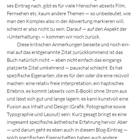
ses Ein­trag nach, gibt es für viele Men­schen abseits Film,
Fern­se­hen etc. kaum andere The­men — so unbe­deu­tet, wie
man den Kom­plex also in der Abwer­tung mar­kie­ren will,
scheint er also nicht zu sein. Dar­auf — auf den Aspekt der
»Unter­hal­tung« — kom­men wir noch zurück.
Diese kri­ti­schen Anmer­kun­gen bei­seite und noch ein­
mal auf das erst­ge­nannte Zitat zurück­kom­mend ist das
Buch natür­lich nicht — eben
nicht
ein­fach das ein­gangs
plat­zierte Zitat umkeh­rend — pau­schal schlecht. Es hat
spe­zi­fi­sche Eigen­ar­ten, die es für den oder die eine reiz­voll
machen: eine rela­tiv freie Inter­pre­ta­tion, ein hap­ti­sches
Erleb­nis, es kommt (abseits vom E‑Book) ohne Strom aus
und lässt sich gut und lange lagern, es kann kunst­voll eine
Fusion aus Inhalt und Design (Gra­fik, Foto­gra­phie sowie
Typo­gra­phie und Lay­out) sein: Kurz gesagt bringt es eine
ins­ge­samt spe­zi­fi­sche ästhe­ti­sche Erfah­rung her­vor. Aber
— und darum geht es eben auch in die­sem Blog-Ein­trag —
solch spe­zi­fi­schen Eigen­schaf­ten haben auch andere