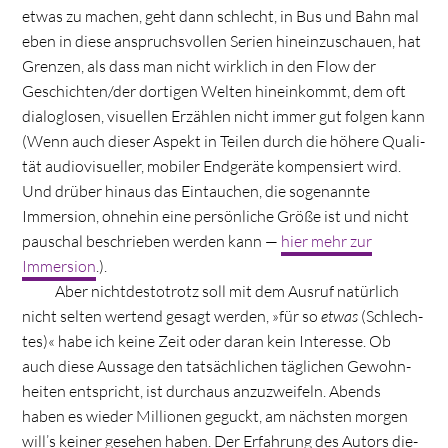
etwas zu machen, geht dann schlecht, in Bus und Bahn mal
eben in diese anspruchs­vol­len Serien hin­ein­zu­schauen, hat
Gren­zen, als dass man nicht wirk­lich in den Flow der
Geschichten/der dor­ti­gen Wel­ten hin­ein­kommt, dem oft
dia­log­lo­sen, visu­el­len Erzäh­len nicht immer gut fol­gen kann
(Wenn auch die­ser Aspekt in Tei­len durch die höhere Qua­li­
tät audio­vi­su­el­ler, mobi­ler End­ge­räte kom­pen­siert wird.
Und drü­ber hin­aus das Ein­tau­chen, die soge­nannte
Immersion, ohne­hin eine per­sön­li­che Größe ist und nicht
pau­schal beschrie­ben wer­den kann —
hier mehr zur
Immersion
.).
Aber nicht­de­sto­trotz soll mit dem Aus­ruf natür­lich
nicht sel­ten wer­tend gesagt wer­den, »für so
etwas
(Schlech­
tes)« habe ich keine Zeit oder daran kein Inter­esse. Ob
auch diese Aus­sage den tat­säch­li­chen täg­li­chen Gewohn­
hei­ten ent­spricht, ist durch­aus anzu­zwei­feln. Abends
haben es wie­der Mil­lio­nen geguckt, am nächs­ten mor­gen
will’s kei­ner gese­hen haben. Der Erfah­rung des Autors die­