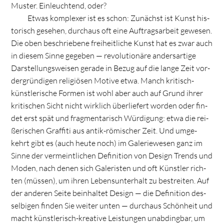
Mus­ter. Ein­leuch­tend, oder?
Etwas kom­ple­xer ist es schon: Zunächst ist Kunst his­
to­risch gese­hen, durch­aus oft eine Auf­trags­ar­beit gewe­sen.
Die oben beschrie­bene frei­heit­li­che Kunst hat es zwar auch
in die­sem Sinne gege­ben — revo­lu­tio­näre anders­ar­tige
Dar­stel­lungs­wei­sen gerade in Bezug auf die lange Zeit vor­
der­grün­di­gen reli­giö­sen Motive etwa. Manch kri­tisch-
künst­le­ri­sche For­men ist wohl aber auch auf Grund ihrer
kri­ti­schen Sicht nicht wirk­lich über­lie­fert wor­den oder fin­
det erst spät und frag­men­ta­risch Wür­di­gung: etwa die rei­
ße­ri­schen Graf­fiti aus antik-römi­scher Zeit. Und umge­
kehrt gibt es (auch heute noch) im Gale­rie­we­sen ganz im
Sinne der ver­meint­li­chen Defi­ni­tion von Design Trends und
Moden, nach denen sich Gale­ris­ten und oft Künst­ler rich­
ten (müs­sen), um ihren Lebens­un­ter­halt zu bestrei­ten. Auf
der ande­ren Seite beinhal­tet Design — die Defi­ni­tion des­
sel­bi­gen fin­den Sie wei­ter unten — durch­aus Schön­heit und
macht künst­le­risch-krea­tive Leis­tun­gen unab­ding­bar, um