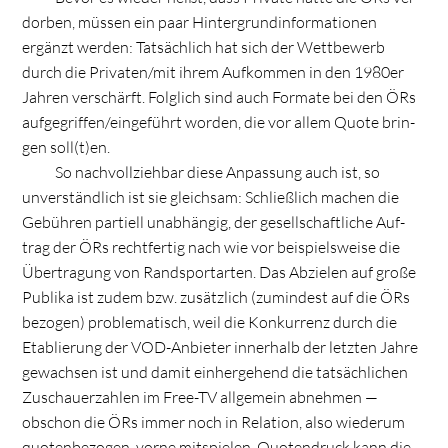
dor­ben, müs­sen ein paar Hin­ter­grund­in­for­ma­tio­nen
ergänzt wer­den: Tat­säch­lich hat sich der Wett­be­werb
durch die Privaten/mit ihrem Auf­kom­men in den 1980er
Jah­ren ver­schärft. Folg­lich sind auch For­mate bei den ÖRs
aufgegriffen/eingeführt wor­den, die vor allem Quote brin­
gen soll(t)en.
So nach­voll­zieh­bar diese Anpas­sung auch ist, so
unver­ständ­lich ist sie gleich­sam: Schließ­lich machen die
Gebüh­ren par­ti­ell unab­hän­gig, der gesell­schaft­li­che Auf­
trag der ÖRs recht­fer­tig nach wie vor bei­spiels­weise die
Über­tra­gung von Rand­sport­ar­ten. Das Abzie­len auf große
Publika ist zudem bzw. zusätz­lich (zumin­dest auf die ÖRs
bezo­gen) pro­ble­ma­tisch, weil die Kon­kur­renz durch die
Eta­blie­rung der VOD-Anbie­ter inner­halb der letz­ten Jahre
gewach­sen ist und damit ein­her­ge­hend die tat­säch­li­chen
Zuschau­er­zah­len im Free-TV all­ge­mein abneh­men —
obschon die ÖRs immer noch in Rela­tion, also wie­derum
quo­ten­be­zo­gen, vorne mit­spie­len. Quo­ten­druck kann die