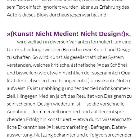
sem Text ein­fach igno­riert wur­den, aber aus Erfah­rung des
Autors die­ses Blogs durch­aus gegen­wär­tig sind:
»
(Kunst! Nicht Medien! Nicht Design!)«
,
wird viel­fach in diver­sen Vari­an­ten for­mu­liert, um eine
Unter­schei­dung zwi­schen Berei­chen wie Kunst und Design
zu schaf­fen. So wird Kunst als gesell­schaft­li­ches Sys­tem
ver­stan­den, wel­ches kri­ti­sche, ästhe­ti­sche (≈ das Schöne)
und bis­wei­len (wie etwa hin­sicht­lich der soge­nann­ten Qua­
li­täts­fern­seh­se­rien bereits ange­deu­tet) pro­vo­kante Noten
auf­weist. Es ist unab­hän­gig und ten­den­zi­ell nicht kom­mer­
zi­ell. Hin­ge­gen Medien ja oft das Resul­tat von Desi­gnern zu
sein schei­nen. Design wie­derum ist — so die vor­schnelle
Annahme — kom­mer­zi­ell ori­en­tiert und auf den ent­spre­
chen­den Erfolg hin kon­stru­iert — etwa durch wis­sen­schaft­
li­che Erkennt­nisse (≈ Neu­ro­mar­ke­ting), Befra­gen, Daten­
aus­wer­tung, Nut­zung bekann­ter und erfolg­ver­spre­chen­der