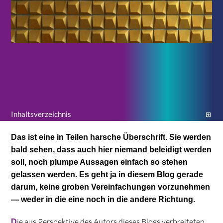
Indikatoren, an denen Sie ziemlich wahrscheinlich merken
können, dass Ihr Gegenüber nicht so ganz, was Medien und
Kommunikation angeht, auf dem letzten Stand ist …
Inhaltsverzeichnis
Das ist eine in Tei­len har­sche Über­schrift. Sie wer­den
bald sehen, dass auch hier nie­mand belei­digt wer­den
soll, noch plumpe Aus­sa­gen ein­fach so ste­hen
gelas­sen wer­den. Es geht ja in die­sem Blog gerade
darum, keine gro­ben Ver­ein­fa­chun­gen vor­zu­neh­men
— weder in die eine noch in die andere Richtung.
ie aus Per­spek­tive des Autors die­ses Blogs ver­brei­te­ten
D