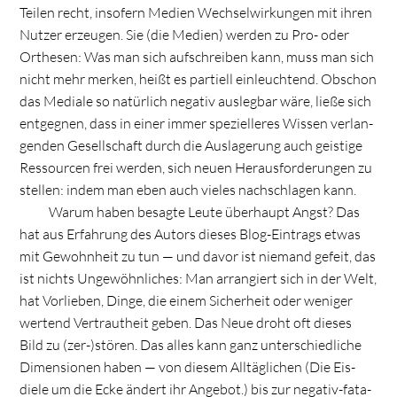
Tei­len recht, inso­fern Medien Wech­sel­wir­kun­gen mit ihren
Nut­zer erzeu­gen. Sie (die Medien) wer­den zu Pro- oder
Orthe­sen: Was man sich auf­schrei­ben kann, muss man sich
nicht mehr mer­ken, heißt es par­ti­ell ein­leuch­tend. Obschon
das Mediale so natür­lich nega­tiv aus­leg­bar wäre, ließe sich
ent­geg­nen, dass in einer immer spe­zi­el­le­res Wis­sen ver­lan­
gen­den Gesell­schaft durch die Aus­la­ge­rung auch geis­tige
Res­sour­cen frei wer­den, sich neuen Her­aus­for­de­run­gen zu
stel­len: indem man eben auch vie­les nach­schla­gen kann.
Warum haben besagte Leute über­haupt Angst? Das
hat aus Erfah­rung des Autors die­ses Blog-Ein­trags etwas
mit Gewohn­heit zu tun — und davor ist nie­mand gefeit, das
ist nichts Unge­wöhn­li­ches: Man arran­giert sich in der Welt,
hat Vor­lie­ben, Dinge, die einem Sicher­heit oder weni­ger
wer­tend Ver­traut­heit geben. Das Neue droht oft die­ses
Bild zu (zer-)stören. Das alles kann ganz unter­schied­li­che
Dimen­sio­nen haben — von die­sem All­täg­li­chen (Die Eis­
diele um die Ecke ändert ihr Ange­bot.) bis zur nega­tiv-fata­