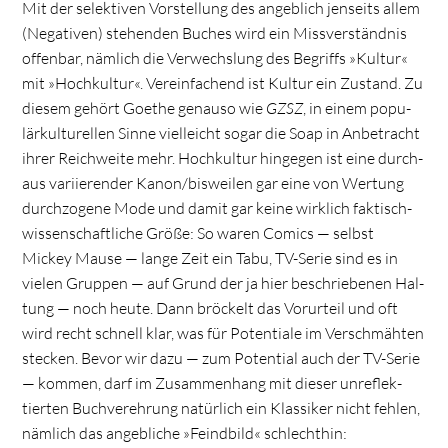
Mit der selek­ti­ven Vor­stel­lung des angeb­lich jen­seits allem
(Nega­ti­ven) ste­hen­den Buches wird ein Miss­ver­ständ­nis
offen­bar, näm­lich die Ver­wechs­lung des Begriffs »Kul­tur«
mit »Hoch­kul­tur«. Ver­ein­fa­chend ist Kul­tur ein Zustand. Zu
die­sem gehört Goe­the genauso wie
GZSZ
, in einem popu­
lär­kul­tu­rel­len Sinne viel­leicht sogar die Soap in Anbe­tracht
ihrer Reich­weite mehr. Hoch­kul­tur hin­ge­gen ist eine durch­
aus vari­ie­ren­der Kanon/bisweilen gar eine von Wer­tung
durch­zo­gene Mode und damit gar keine wirk­lich fak­tisch-
wis­sen­schaft­li­che Größe: So waren Comics — selbst
Mickey Mause — lange Zeit ein Tabu, TV-Serie sind es in
vie­len Grup­pen — auf Grund der ja hier beschrie­be­nen Hal­
tung — noch heute. Dann brö­ckelt das Vor­ur­teil und oft
wird recht schnell klar, was für Poten­tiale im Ver­schmäh­ten
ste­cken. Bevor wir dazu — zum Poten­tial auch der TV-Serie
— kom­men, darf im Zusam­men­hang mit die­ser unre­flek­
tier­ten Buch­ver­eh­rung natür­lich ein Klas­si­ker nicht feh­len,
näm­lich das angeb­li­che »Feind­bild« schlechthin: