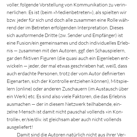
vol­ler, fol­gende Vor­stel­lung von Kom­mu­ni­ka­tion zu ver­in­
ner­li­chen: Es ist (beim »Medi­en­be­tre­ten«), als spiel­ten wir
bzw. jeder für sich und doch alle zusam­men eine Rolle wäh­
rend der im Betre­ten erfol­gen­den Inter­pre­ta­tion. Die­ses
sich aus­for­mende Dritte (zw. Sen­der und Emp­fän­ger) ist
eine Fusion/ein gemein­sa­mes und doch indi­vi­du­el­les Erleb­
nis — zusam­men mit den Autoren, ggf. den Schau­spie­lern,
gar den fik­ti­ven Figu­ren (die quasi auch ein Eigen­le­ben ent­
wi­ckeln — jeder, der mal etwas geschrie­ben hat, weiß, dass
auch erdachte Per­so­nen, trotz der vom Autor defi­nier­ten
Eigen­ar­ten, sich der Kon­trolle ent­zie­hen kön­nen), Mit­spie­
lern (online) oder ande­ren Zuschau­ern (im Aus­tausch über
ein Werk) etc. Es sind also viele Fak­to­ren, die das Erleb­nis
aus­ma­chen — der in die­sem Netz­werk teil­ha­bende, ein­
zelne Mensch ist damit nicht pau­schal voll­ends »in Kon­
trolle«, er/sie/div. ist gleich­sam aber auch nicht voll­ends
ausgeliefert!
Damit sind die Autoren natür­lich nicht aus ihrer Ver­