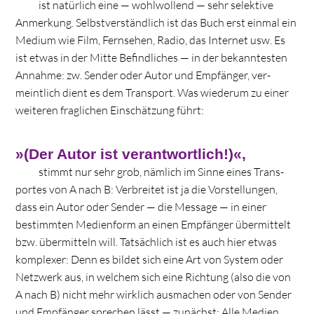
ist natür­lich eine — wohl­wol­lend — sehr selek­tive
Anmer­kung. Selbst­ver­ständ­lich ist das Buch erst ein­mal ein
Medium wie Film, Fern­se­hen, Radio, das Inter­net usw. Es
ist etwas in der Mitte Befind­li­ches — in der bekann­tes­ten
Annahme: zw. Sen­der oder Autor und Emp­fän­ger, ver­
meint­lich dient es dem Trans­port. Was wie­derum zu einer
wei­te­ren frag­li­chen Ein­schät­zung führt:
»
(Der Autor ist verantwortlich!)«,
stimmt nur sehr grob, näm­lich im Sinne eines Trans­
por­tes von A nach B: Ver­brei­tet ist ja die Vor­stel­lun­gen,
dass ein Autor oder Sen­der — die Mes­sage — in einer
bestimm­ten Medi­en­form an einen Emp­fän­ger über­mit­telt
bzw. über­mit­teln will. Tat­säch­lich ist es auch hier etwas
kom­ple­xer: Denn es bil­det sich eine Art von Sys­tem oder
Netz­werk aus, in wel­chem sich eine Rich­tung (also die von
A nach B) nicht mehr wirk­lich aus­ma­chen oder von Sen­der
und Emp­fän­ger spre­chen lässt — zunächst: Alle Medien