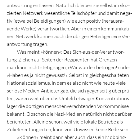
ant­wor­tung ent­las­sen. Natür­lich blei­ben sie selbst im skiz­
zier­ten Netz­werk wesent­li­che Teil­schöp­fer und damit nega­
tiv (etwa bei Belei­di­gun­gen) wie auch posi­tiv (her­aus­ra­
gende Werke) ver­ant­wort­lich. Aber in einem kom­mu­ni­ka­ti­
ven Netz­werk kön­nen auch die übri­gen Betei­li­gen
eine
Ver­
ant­wor­tung tragen.
Was meint »kön­nen«: Das Sich-aus-der-Ver­ant­wor­
tung-Zie­hen auf Sei­ten der Rezi­pi­en­ten hat Gren­zen —
man kann nicht ste­tig sagen, »Wir wur­den betro­gen!« oder
»Haben es ja nicht gewusst!«. Selbst im gleich­ge­schal­te­ten
Natio­nal­so­zia­lis­mus, in dem es also nicht wie heute viele
seriöse Medien-Anbie­ter gab, die sich gegen­sei­tig über­prü­
fen, waren weit über das Umfeld etwa­iger Kon­zen­tra­ti­ons­
la­ger die dor­ti­gen men­schen­ver­ach­ten­den Vor­komm­nisse
bekannt. Obschon die Nazi-Medien natür­lich nicht dar­über
berich­te­ten. Alleine schon, weil viele lokale Betriebe als
Zulie­fe­rer fun­gier­ten, kann von Unwis­sen keine Rede sein.
»Kön­nen« meint dann aber auch, dass ein Mob­bing-