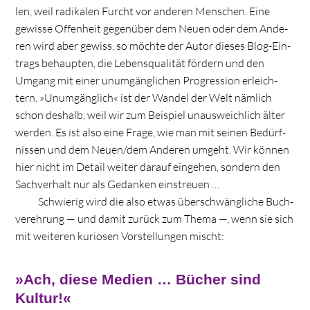
len, weil radi­ka­len Furcht vor ande­ren Men­schen. Eine
gewisse Offen­heit gegen­über dem Neuen oder dem Ande­
ren wird aber gewiss, so möchte der Autor die­ses Blog-Ein­
trags behaup­ten, die Lebens­qua­li­tät för­dern und den
Umgang mit einer unum­gäng­li­chen Pro­gres­sion erleich­
tern. »Unum­gäng­lich« ist der Wan­del der Welt näm­lich
schon des­halb, weil wir zum Bei­spiel unaus­weich­lich älter
wer­den. Es ist also eine Frage, wie man mit sei­nen Bedürf­
nis­sen und dem Neuen/dem Ande­ren umgeht. Wir kön­nen
hier nicht im Detail wei­ter dar­auf ein­ge­hen, son­dern den
Sach­ver­halt nur als Gedan­ken einstreuen …
Schwie­rig wird die also etwas über­schwäng­li­che Buch­
ver­eh­rung — und damit zurück zum Thema —, wenn sie sich
mit wei­te­ren kurio­sen Vor­stel­lun­gen mischt:
»Ach, diese Medien … Bücher sind
Kultur!«