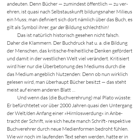
andeu­ten. Denn Bücher — zumin­dest öffent­lich — zu ver­
eh­ren, ist quasi nach Selbst­aus­kunft bil­dungs­na­her Milieus
ein Muss; man defi­niert sich dort näm­lich über das Buch, es
gilt als Sym­bol ihrer, gar
der
Bil­dung schlechthin!
Das ist natür­lich his­to­risch gese­hen nicht falsch.
Daher die Klam­mern. Der Buch­druck hat u. a. die Bil­dung
der Men­schen, das kri­ti­sche-frei­heit­li­che Den­ken geför­dert
und damit in der west­li­chen Welt viel ver­än­dert. Kri­ti­siert
wird hier nur die Über­be­to­nung des Medi­ums durch die
das Medium angeb­lich Nut­zen­den: Denn ob nun wirk­lich
gele­sen wird, man über­haupt Bücher besitzt — das steht
meist auf einem ande­ren Blatt …
Und wenn das (die Buch­ver­eh­rung) mal Plato wüsste:
Er befürch­te­tet vor über 2000 Jah­ren quasi den Unter­gang
der Welt/den Anfang einer »Hirn­los­wer­dung« in Anbe­
tracht der Schrift, wie sich heute manch Schrift- respek­tive
Buch­ver­eh­rer durch neue Medi­en­for­men bedroht füh­len.
Wie wir noch im lau­fen­den Text sehen wer­den, hatte er in