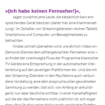
»
(Ich habe keinen Fernseher!)«,
sagen zunächst jene Leute, die tat­säch­lich kein ent­
spre­chen­des Gerät besit­zen (daher hier eine Klam­mer­set­
zung): Im Zeit­al­ter von Strea­ming­diens­ten rei­chen Tablett,
Smart­phone und Com­pu­ter, um Bewegt­me­dia­les zu
betrachten.
Wobei schnell über­se­hen wird, wie ähn­lich Video-on-
Demond-Dienste dem alt­her­ge­brach­ten Fern­se­hen sind —
so fin­det der unent­wegte Fluss der Pro­gramme klas­si­scher
TV-Geräte eine Ent­spre­chung in der auto­ma­ti­schen Wei­
ter­lei­tung auf den jewei­li­gen Platt­for­men etc. Und die mit
den Strea­ming-Diens­ten in den Feuil­le­tons auch ver­bun­
dene Vor­stel­lung, eine dem anspruchs­vol­len gewid­me­ten
Samm­lung zu wer­den, löst sich, von Anfang an ankün­di­
gend, nun aber deut­li­che sicht­bar, in einer Kanal­haf­tig­keit
auf, die der des Fern­se­hens nicht unähn­lich ist, sich sogar
dem alten Stu­dio­sys­tem Hol­ly­woods annä­hert ≈ Platt­for­