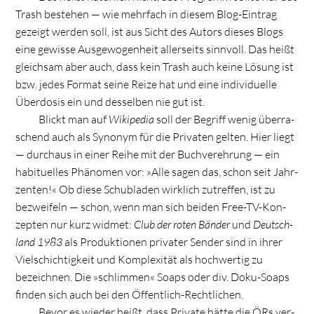
Trash bestehen — wie mehr­fach in die­sem Blog-Ein­trag
gezeigt wer­den soll, ist aus Sicht des Autors die­ses Blogs
eine gewisse Aus­ge­wo­gen­heit aller­seits sinn­voll. Das heißt
gleich­sam aber auch, dass kein Trash auch keine Lösung ist
bzw. jedes For­mat seine Reize hat und eine indi­vi­du­elle
Über­do­sis ein und des­sel­ben nie gut ist.
Blickt man auf
Wiki­pe­dia
soll der Begriff wenig über­ra­
schend auch als Syn­onym für die Pri­va­ten gel­ten. Hier liegt
— durch­aus in einer Reihe mit der Buch­ver­eh­rung — ein
habi­tu­el­les Phä­no­men vor: »Alle sagen das, schon seit Jahr­
zenten!« Ob diese Schub­la­den wirk­lich zutref­fen, ist zu
bezwei­feln — schon, wenn man sich bei­den Free-TV-Kon­
zep­ten nur kurz wid­met:
Club der roten Bän­der
und
Deutsch­
land 1983
als Pro­duk­tio­nen pri­va­ter Sen­der sind in ihrer
Viel­schich­tig­keit und Kom­ple­xi­tät als hoch­wer­tig zu
bezeich­nen. Die »schlim­men« Soaps oder div. Doku-Soaps
fin­den sich auch bei den Öffentlich-Rechtlichen.
Bevor es wie­der heißt, dass Pri­vate hätte die ÖRs ver­