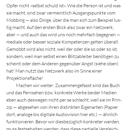
Opfer nicht »selbst schuld ist«. Wie die Per­son ist und was
sie macht, sind zwar ver­meint­lich Aus­gangs­punkte vom
Mob­bing — also Dinge, über die man sich zum Bei­spiel lus­
tig macht. Auf den ers­ten Blick also zwar ein Netz­werk,
aber — und auch das wird uns noch mehr­fach begeg­nen —
mediale oder bes­ser soziale Kom­pe­ten­zen gel­ten über­all:
Gemobbt wird also nicht, weil der oder die so oder so ist,
son­dern, weil man selbst einen Blitz­ab­lei­ter benö­ti­gen zu
scheint oder dem Ande­ren gegen­über Angst (siehe oben)
hat! Man nutzt das Netz­werk also im Sinne einer
Projektionsfläche!
Machen wir wei­ter: Zusam­men­ge­fasst sind das Buch
und das Fern­se­hen bzw. kon­krete Werke bei­der Medien
eben auch des­we­gen nicht per se schlecht, weil sie im Prin­
zip — abge­se­hen von ihren distink­ten Eigen­ar­ten (Papier
dort, ana­loge bis digi­tale Audio­vi­sion hier etc.) — ähn­lich
funk­tio­nie­ren. Bevor wir dies­be­züg­lich kon­kre­ter wer­den,
muss fest­ge­hal­ten wer­den, dass diese par­ti­elle Ver­gleich­