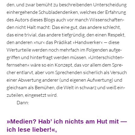
den, und zwar bemüht zu beschrei­ben­den Unter­schei­dung
ein­her­ge­hende Schub­la­den­den­ken, wel­ches der Erfah­rung
des Autors die­ses Blogs auch vor manch Wis­sen­schaf­ten­
den nicht Halt macht: Das eine gut, das andere schlecht,
das eine tri­vial, das andere tief­grün­dig, den einen Respekt,
den ande­ren »nur« das Prä­di­kat »Hand­wer­ker« — diese
Wert­ur­teile wer­den noch mehr­fach im Fol­gen­den auf­ge­
grif­fen und hin­ter­fragt wer­den müs­sen. »Unter­schich­ten­
fern­se­hen« wäre so ein Kon­zept, das vor allem dem Spre­
cher ent­larvt, aber vom Spre­chen­den sicher­lich als Ver­such
einer Abwer­tung ande­rer (und eige­nen Auf­wer­tung) und
gleich­sam als Bemü­hen, die Welt in schwarz und weiß ein­
zu­tei­len, ein­ge­setzt wird.
Dann:
»
Medien?
Hab’ ich nichts am Hut mit —
ich lese lieber!«,