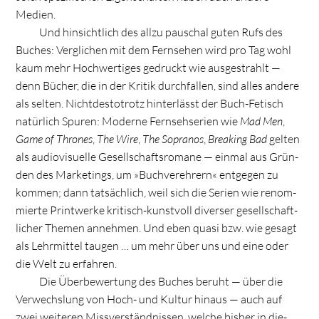
Medien.
Und hin­sicht­lich des allzu pau­schal guten Rufs des
Buches: Ver­gli­chen mit dem Fern­se­hen wird pro Tag wohl
kaum mehr Hoch­wer­ti­ges gedruckt wie aus­ge­strahlt —
denn Bücher, die in der Kri­tik durch­fal­len, sind alles andere
als sel­ten. Nicht­de­sto­trotz hin­ter­lässt der Buch-Fetisch
natür­lich Spu­ren: Moderne Fern­seh­se­rien wie
Mad Men
,
Game of Thro­nes
,
The Wire
,
The Sopra­nos
,
Brea­king Bad
gel­ten
als audio­vi­su­elle Gesell­schafts­ro­mane — ein­mal aus Grün­
den des Mar­ke­tings, um »Buch­ver­eh­rern« ent­ge­gen zu
kom­men; dann tat­säch­lich, weil sich die Serien wie renom­
mierte Print­werke kri­tisch-kunst­voll diver­ser gesell­schaft­
li­cher The­men anneh­men. Und eben quasi bzw. wie gesagt
als Lehr­mit­tel tau­gen … um mehr über uns und eine oder
die Welt zu erfahren.
Die Über­be­wer­tung des Buches beruht — über die
Ver­wechs­lung von Hoch- und Kul­tur hin­aus — auch auf
zwei wei­te­ren Miss­ver­ständ­nis­sen, wel­che bis­her in die­