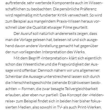
auf­tre­tende, sehr wer­tende Kom­po­nente auch im Wis­sen­
schaft­li­chen zu beob­ach­ten: Die per­sön­li­che Prä­fe­renz
wird regel­mä­ßig mit fun­dier­ter Kri­tik ver­wech­selt. So wird
zum Bei­spiel aus man­geln­dem Pra­xis-Wis­sen her­aus vor­
schnell über die Qua­li­tät etwa­iger Filme geurteilt.
Der Aus­ruf soll natür­lich ande­rer­seits zei­gen, dass
man die Vor­lage gele­sen hat, bele­sen ist und sich aus­ge­
hend davon andere Vor­stel­lung gemacht hat gegen­über
der nun vor­lie­gen­den Inter­pre­ta­tion des Werks.
Mit dem Begriff »Inter­pre­ta­tion« klärt sich eigent­lich
schon das Wesent­li­che und die Frag­wür­dig­keit der Aus­
sage wird offen­bar. Den­noch nähern wir uns all­ge­mei­ner:
Schein­bar die Aus­sage unter­strei­chend las­sen sich durch
die Mensch­heits­ge­schichte zie­hende Erzähl­wei­sen beob­
ach­ten — For­men, die zwar besagte Teil­ver­gleich­bar­keit
erlau­ben, aber eben nur par­ti­ell: Das Kon­zept der »Hel­den­
reise« zum Bei­spiel fin­det sich in bei­den hier bis­her fokus­
sier­ten Medien, also sowohl in TV- als auch Print-Wer­ken.