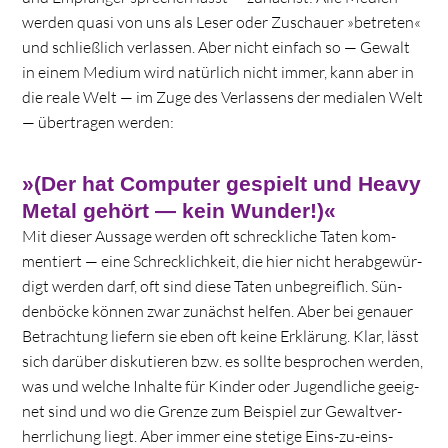
wer­den quasi von uns als Leser oder Zuschauer »betre­ten«
und schließ­lich ver­las­sen. Aber nicht ein­fach so — Gewalt
in einem Medium wird natür­lich nicht immer, kann aber in
die reale Welt — im Zuge des Ver­las­sens der media­len Welt
— über­tra­gen werden:
»
(Der hat Computer gespielt und Heavy
Metal gehört — kein Wunder!)«
Mit die­ser Aus­sage wer­den oft schreck­li­che Taten kom­
men­tiert — eine Schreck­lich­keit, die hier nicht her­ab­ge­wür­
digt wer­den darf, oft sind diese Taten unbe­greif­lich. Sün­
den­bö­cke kön­nen zwar zunächst hel­fen. Aber bei genauer
Betrach­tung lie­fern sie eben oft keine Erklä­rung. Klar, lässt
sich dar­über dis­ku­tie­ren bzw. es sollte bespro­chen wer­den,
was und wel­che Inhalte für Kin­der oder Jugend­li­che geeig­
net sind und wo die Grenze zum Bei­spiel zur Gewalt­ver­
herr­li­chung liegt. Aber immer eine ste­tige Eins-zu-eins-