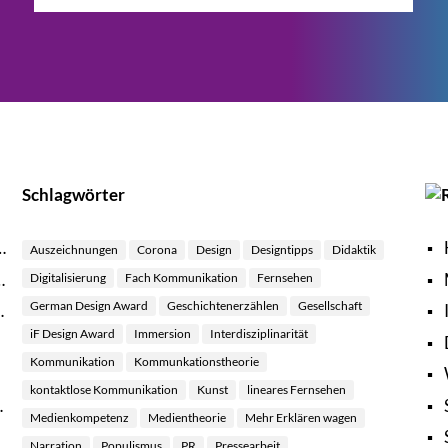
Schlagwörter
H
Aus­zeich­nun­gen
Corona
Design
Design­tipps
Didak­tik
Me
Digi­ta­li­sie­rung
Fach Kom­mu­ni­ka­tion
Fern­se­hen
Ger­man Design Award
Geschich­ten­er­zäh­len
Gesell­schaft
In
iF Design Award
Immersion
Inter­diszi­plinari­tät
Kom­mu­ni­ka­tion
Kom­mun­ka­ti­ons­theo­rie
kon­takt­lose Kommunikation
Kunst
linea­res Fernsehen
Medien­kompetenz
Medi­en­theo­rie
Mehr Erklä­ren wagen
Nar­ra­tion
Popu­lis­mus
PR
Pres­se­ar­beit