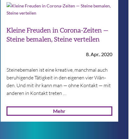
Kleine Freuden in Corona-Zeiten —
Steine bemalen, Steine verteilen
8. Apr.. 2020
Stein­ebe­ma­len ist eine krea­tive, manch­mal auch
beru­hi­gende Tätig­keit in den eige­nen vier Wän­
den. Und mit ihr kann man — ohne Kon­takt — mit
ande­ren in Kon­takt treten …
Mehr