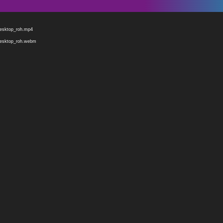
desktop_roh.mp4
_desktop_roh.webm