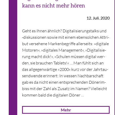
kann es nicht mehr hören
12. Juli. 2020
Geht es Ihnen ähn­lich? Digi­ta­li­sie­rungs­talks und
‑dis­kus­sio­nen sowie mit einem eben­sol­chen Attri­
but ver­se­hene Mar­ken­be­griffe aller­seits: »digi­tale
Moto­ren«, »digi­ta­les Manage­ment«, »Digi­ta­li­sie­
rung macht dick!«, »Schu­len müs­sen digi­tal wer­
den, sie brau­chen Tablets!« … Man fühlt sich an
das all­ge­gen­wär­tige »2000« kurz vor der Jahr­tau­
send­wende erin­nert: In wes­sen Nach­bar­schaft
gab es da nicht einen ent­spre­chen­den Döne­r­im­
biss mit der Zahl als Zusatz im Namen? Viel­leicht
kom­men bald die digi­ta­len Döner …
Mehr