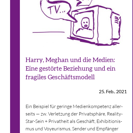
Harry, Meghan und die Medien:
Eine gestörte Beziehung und ein
fragiles Geschäftsmodell
25. Feb.. 2021
Ein Bei­spiel für geringe Medien­kompetenz aller­
seits — zw. Ver­let­zung der Pri­vat­sphäre, Rea­lity-
Star-Sein + Pri­vat­heit als Geschäft, Exhi­bi­tio­nis­
mus und Voy­eu­ris­mus, Sen­der und Emp­fän­ger