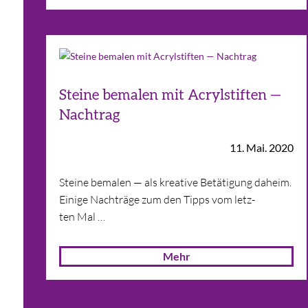
Steine bemalen mit Acrylstiften —
Nachtrag
11. Mai. 2020
Steine bema­len — als krea­tive Betä­ti­gung daheim.
Einige Nach­träge zum den Tipps vom letz­
ten Mal …
Mehr