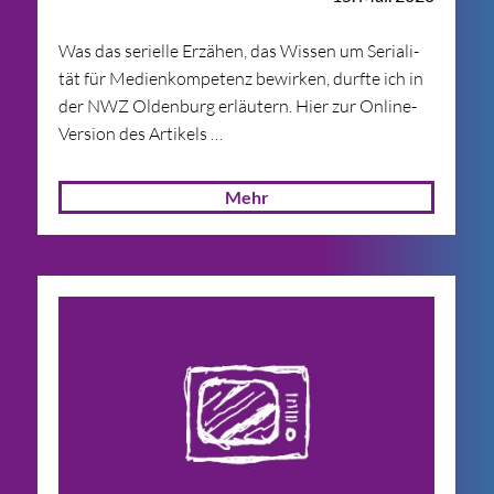
Was das seri­elle Erzä­hen, das Wis­sen um Seria­li­
tät für Medien­kompetenz bewir­ken, durfte ich in
der NWZ Olden­burg erläu­tern. Hier zur Online-
Ver­­­sion des Artikels …
Mehr