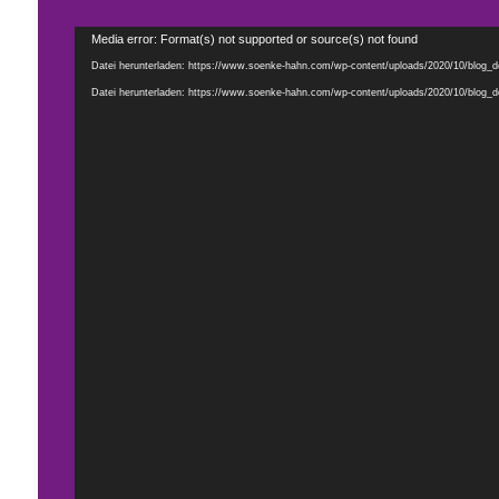
Video-
Media error: Format(s) not supported or source(s) not found
Player
Datei herunterladen: https://www.soenke-hahn.com/wp-content/uploads/2020/10/blog_
Datei herunterladen: https://www.soenke-hahn.com/wp-content/uploads/2020/10/blog