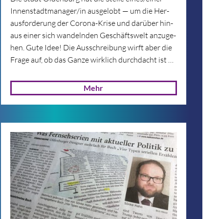
Innenstadtmanager/in aus­ge­lobt — um die Her­
aus­for­de­rung der Corona-Krise und dar­über hin­
aus einer sich wan­deln­den Geschäfts­welt anzu­ge­
hen. Gute Idee! Die Aus­schrei­bung wirft aber die
Frage auf, ob das Ganze wirk­lich durch­dacht ist …
Mehr