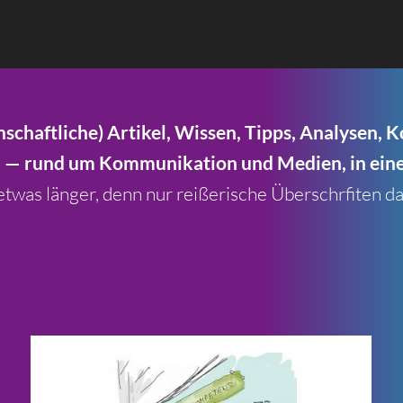
en­schaft­li­che) Arti­kel, Wis­sen, Tipps, Ana­ly­sen,
 — rund um Kom­mu­ni­ka­tion und Medien, in eine
was län­ger, denn nur rei­ße­ri­sche Über­schrfi­ten da